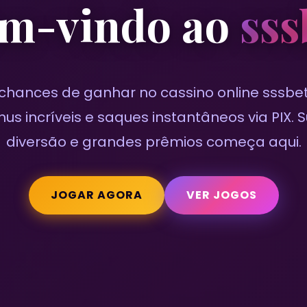
m-vindo ao
sss
 chances de ganhar no cassino online sssbe
nus incríveis e saques instantâneos via PIX.
diversão e grandes prêmios começa aqui.
JOGAR AGORA
VER JOGOS