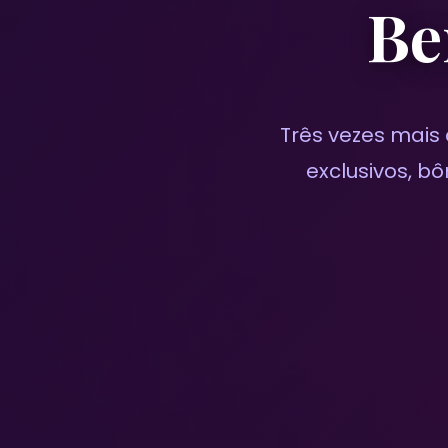
Be
Três vezes mais
exclusivos, bô