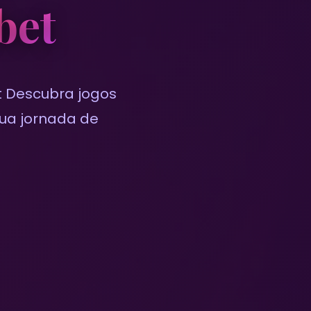
bet
t Descubra jogos
 Sua jornada de