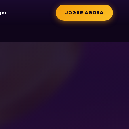
pa
JOGAR AGORA