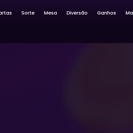
artas
Sorte
Mesa
Diversão
Ganhos
Ma