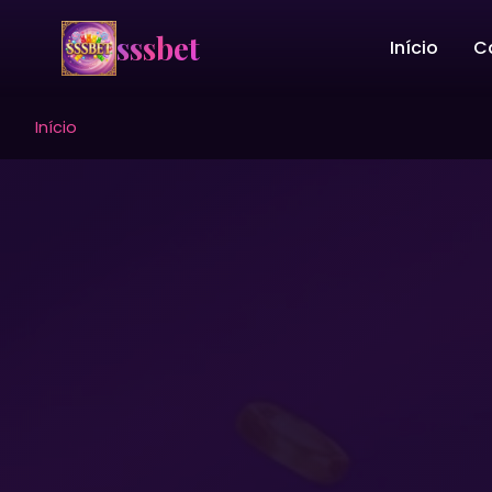
sssbet
Início
C
Início